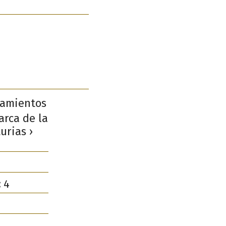
jamientos
arca de la
urias ›
:
4