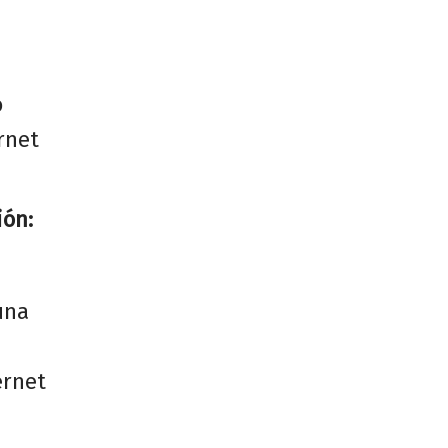
o
rnet
ión:
una
ernet