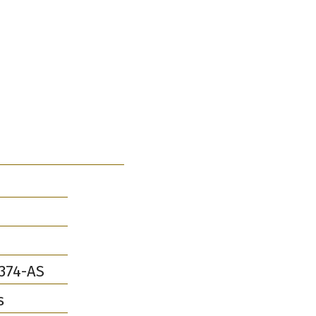
374-AS
s